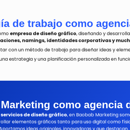
a de trabajo como agenci
como
empresa de diseño gráfico
, diseñando y desarrol
raciones, namings, identidades corporativas y muc
ntar con un método de trabajo para diseñar ideas y eleme
una estrategia y una planificación personalizada en func
Marketing como agencia d
s
servicios de diseño gráfico
, en Baobab Marketing somos
ollar elementos gráficos tanto para uso digital como físi
Aportamos ideas originales, innovadoras y que destacan.