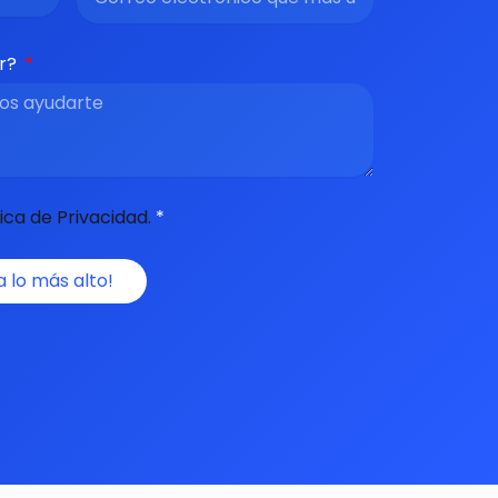
ar?
tica de Privacidad.
*
a lo más alto!