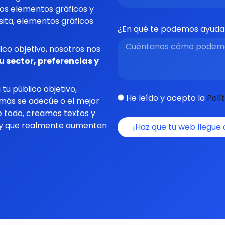
los elementos gráficos y
isita, elementos gráficos
¿En qué te podemos ayud
ico objetivo, nosotros nos
 sector, preferencias y
a
tu público objetivo,
He leído y acepto la
Polí
e más
se adecúe
o el mejor
e todo, creamos textos
y
 y que realmente aumentan
¡Haz que tu web llegue 
Alternative: