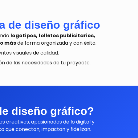
a de diseño gráfico
lando
logotipos, folletos publicitarios,
ho más
de forma organizada y con éxito.
ntos visuales de calidad.
ión de las necesidades de tu proyecto.
e diseño gráfico?
 creativos, apasionados de lo digital y
co que conectan, impactan y fidelizan.