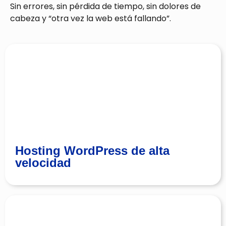
Sin errores, sin pérdida de tiempo, sin dolores de
cabeza y “otra vez la web está fallando”.
Hosting WordPress de alta
velocidad
El servidor donde alojas tu web es tan
importante como los cimientos de una casa: si
no es de calidad, puede fallar, cargar lento y
afectar el rendimiento. En nuestro servicio de
Hosting WordPress de alta
mantenimiento web incluimos hosting para
velocidad
WordPress con carga rápida.