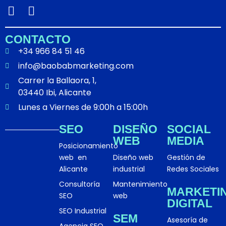
I
L
n
i
s
n
CONTACTO
t
k
+34 966 84 51 46
a
e
info@baobabmarketing.com
g
d
Carrer la Ballaora, 1,
r
i
03440 Ibi, Alicante
a
n
m
Lunes a Viernes de 9:00h a 15:00h
SEO
DISEÑO
SOCIAL
WEB
MEDIA
Posicionamiento
web en
Diseño web
Gestión de
Alicante
industrial
Redes Sociales
Consultoría
Mantenimiento
MARKETI
SEO
web
DIGITAL
SEO Industrial
SEM
Asesoría de
Agencia SEO