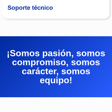
funcione correctamente, acompañándote en
Soporte técnico
todo el proceso.
¡Somos pasión, somos
compromiso, somos
carácter, somos
equipo!