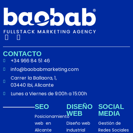
I
L
n
i
s
n
CONTACTO
t
k
+34 966 84 51 46
a
e
info@baobabmarketing.com
g
d
Carrer la Ballaora, 1,
r
i
03440 Ibi, Alicante
a
n
m
Lunes a Viernes de 9:00h a 15:00h
SEO
DISEÑO
SOCIAL
WEB
MEDIA
Posicionamiento
web en
Diseño web
Gestión de
Alicante
industrial
Redes Sociales