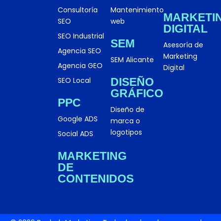
Consultoría
Mantenimiento
MARKETI
SEO
web
DIGITAL
SEO Industrial
SEM
Asesoría de
Agencia SEO
Marketing
SEM Alicante
Agencia GEO
Digital
SEO Local
DISEÑO
GRÁFICO
PPC
Diseño de
Google ADS
marca o
logotipos
Social ADS
MARKETING
DE
CONTENIDOS