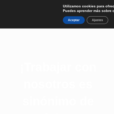
Ir
Utilizamos cookies para ofrec
al
Puedes aprender más sobre q
Contacto
contenido
Aceptar
Ajustes
¡Trabajar con
nosotros es
sinónimo de