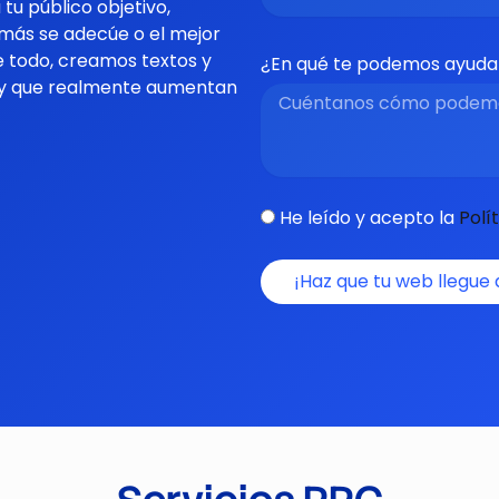
a
tu público objetivo,
e más
se adecúe
o el mejor
e todo, creamos textos
y
¿En qué te podemos ayud
 y que realmente aumentan
He leído y acepto la
Polí
¡Haz que tu web llegue 
Alternative: