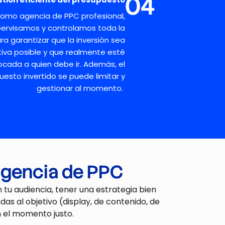
04
Como
agencia de PPC profesional
,
ervisamos y controlamos toda la
ara
garantizar que la inversión sea
iva posible
y
q
ue
realmente esté
ocada a quien debe ir.
Además, el
uesto invertido se puede
limitar y
gestiona
r al momento.
agencia de PPC
n tu
audiencia
,
tener una
estrategia bien
as al objetivo (
display
, de contenido, de
n el momento justo.