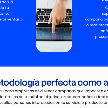
todo lo
de tu
sí tu
s
up
errar ventas o
campaña p
lo más efect
enf
presup
todología perfecta como 
PPC para empresas
es
diseñar campañas que impacten e
 intereses de tu público objetivo
, crear campañas adaptad
quellas perso
nas interesadas en tu servicio o producto e