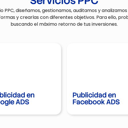
Servicios PPC
cio PPC, diseñamos, gestionamos, auditamos y analizamo
formas y crearlas con diferentes objetivos. Para ello, 
buscando el máximo retorno de tus inversiones.
blicidad en
blicidad en
Publicidad en
Publicidad en
ogle ADS
ogle ADS
Facebook ADS
Facebook ADS