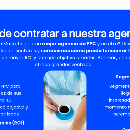
de contratar a nuestra ag
ab Marketing como
mejor
agencia de PPC
y no otra? Ll
dad de sectores y c
onocemos cómo puede funcionar t
 un mayor ROI
y
con qué objetivo crearlas.
Ademá
s, po
ofrece grandes ventajas.
Segme
e PPC
para
Segmenta
dez de sus
lleg
ña, tu
interesa
ico objetivo y,
momento m
ir leads.
increm
rsión (ROI)
Ges