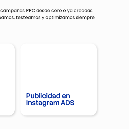
s campañas PPC desde cero o ya creadas.
probamos, testeamos y optimizamos siempre
Publicidad en
Publicidad en
Instagram ADS
Instagram ADS