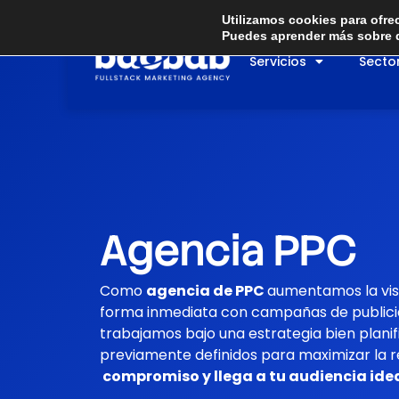
Ir
Utilizamos cookies para ofre
al
Puedes aprender más sobre q
contenido
Servicios
Secto
Agencia PPC
Como
agencia de PPC
aumentamos la visi
forma inmediata con campañas de publici
trabajamos bajo una estrategia bien
plani
previamente definidos
para
maximizar la re
compromiso
y
llega a tu audiencia ide