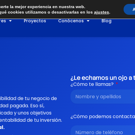
certe la mejor experiencia en nuestra web.
A
ué cookies utilizamos o desactivarlas en los
ajustes
.
res
Proyectos
Conócenos
Blog
¿Le echamos un ojo a 
¿Cómo te llamas?
bilidad de tu negocio de
dad pagada. Eso sí
,
ficada
y unos objetivos
¿Cómo podemos contacta
ntabilidad de tu inversión.
al
.