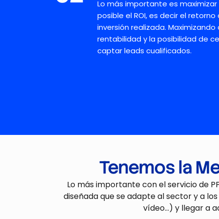
Lo más importante es
maximizar 
posible el ROI
, es decir el
retorno
inversión realizad
a.
Maximizando a
rentabilidad y la posibilidad de c
captar leads cualificados.
Tenemos la Me
Lo más importante
con el
servicio de 
diseñada que se adapte al sector
y
a los
vídeo…)
y
llegar
a a