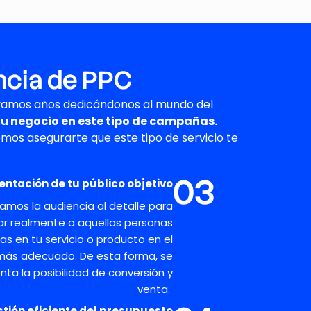
encia de PPC
evamos años dedicándonos al mundo del
u negocio en este tipo de campañas
.
demos
asegurarte
que este tipo de servicio te
03
ntación de tu público objetivo
mos la audiencia
al detalle
para
ar
realmente
a aquellas personas
das
en tu servicio o producto en el
ás adecuado.
De esta forma, se
enta
la posibilidad de conversión y
venta.
tión eficiente del presupuesto