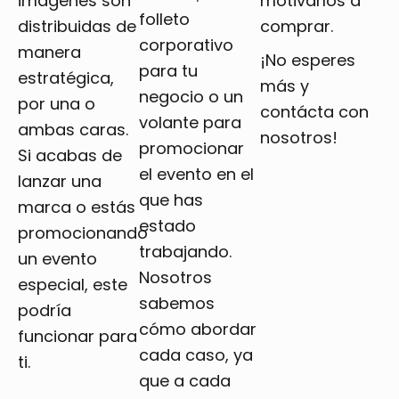
imágenes son
motivarlos a
folleto
distribuidas de
comprar.
corporativo
manera
¡No esperes
para tu
estratégica,
más y
negocio o un
por una o
contácta con
volante para
ambas caras.
nosotros!
promocionar
Si acabas de
el evento en el
lanzar una
que has
marca o estás
estado
promocionando
trabajando.
un evento
Nosotros
especial, este
sabemos
podría
cómo abordar
funcionar para
cada caso, ya
ti.
que a cada