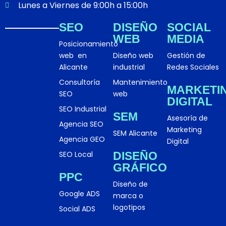
m
Lunes a Viernes de 9:00h a 15:00h
SEO
DISEÑO
SOCIAL
WEB
MEDIA
Posicionamiento
web en
Diseño web
Gestión de
Alicante
industrial
Redes Sociales
Consultoría
Mantenimiento
MARKETI
SEO
web
DIGITAL
SEO Industrial
SEM
Asesoría de
Agencia SEO
Marketing
SEM Alicante
Agencia GEO
Digital
SEO Local
DISEÑO
GRÁFICO
PPC
Diseño de
Google ADS
marca o
logotipos
Social ADS