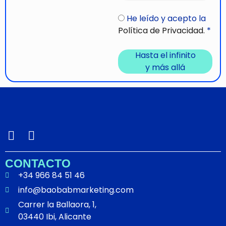
He leído y acepto la
Política de Privacidad.
*
Hasta el infinito
y más allá
I
L
n
i
s
n
CONTACTO
t
k
+34 966 84 51 46
a
e
info@baobabmarketing.com
g
d
Carrer la Ballaora, 1,
r
i
03440 Ibi, Alicante
a
n