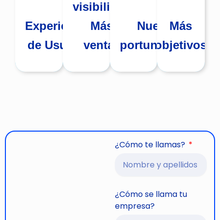
visibilidad
Más
visibilidad
Experiencia
Más
Nuevas
Más
Experiencia
Más
Nuevas
Más
de Usuario
ventas
portunidades
objetivos
de Usuario
ventas
oportunidades
objetivos
¿Cómo te llamas?
¿Cómo se llama tu
empresa?