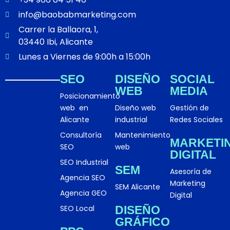
a
e
info@baobabmarketing.com
g
d
Carrer la Ballaora, 1,
r
i
03440 Ibi, Alicante
a
n
m
Lunes a Viernes de 9:00h a 15:00h
SEO
DISEÑO
SOCIAL
WEB
MEDIA
Posicionamiento
web en
Diseño web
Gestión de
Alicante
industrial
Redes Sociales
Consultoría
Mantenimiento
MARKETI
SEO
web
DIGITAL
SEO Industrial
SEM
Asesoría de
Agencia SEO
Marketing
SEM Alicante
Agencia GEO
Digital
SEO Local
DISEÑO
GRÁFICO