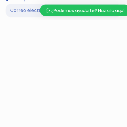
¿Podemos ayudarte? Haz clic aquí
¿En qué te podemos ayudar?
He leído y acepto la
Política de Privacidad.
*
¡Haz que tu web llegue a lo más alto!
Alternative: