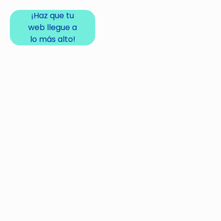
¡Haz que tu
web llegue a
lo más alto!
Alternative: