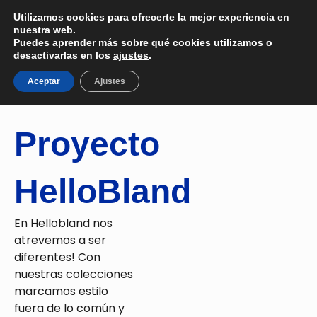
Ir
Utilizamos cookies para ofrecerte la mejor experiencia en
al
nuestra web.
Contacto
contenido
Puedes aprender más sobre qué cookies utilizamos o
desactivarlas en los
ajustes
.
Aceptar
Ajustes
Proyecto
HelloBland
En Hellobland nos
atrevemos a ser
diferentes! Con
nuestras colecciones
marcamos estilo
fuera de lo común y