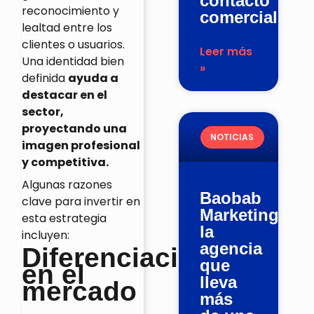
contacto
reconocimiento y
comercial
lealtad entre los
clientes o usuarios.
Leer más
Una identidad bien
»
definida
ayuda a
destacar en el
sector,
proyectando una
NOTICIAS
imagen profesional
y competitiva.
Algunas razones
Baobab
clave para invertir en
Marketing,
esta estrategia
la
incluyen:
agencia
Diferenciación
que
en el
lleva
mercado
más