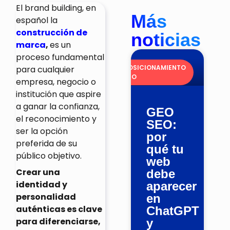
El brand building, en
Más
español la
construcción de
noticias
marca
,
es un
proceso fundamental
POSICIONAMIENTO
para cualquier
SEO
empresa, negocio o
institución que aspire
a ganar la confianza,
GEO
el reconocimiento y
SEO:
ser la opción
por
preferida de su
qué tu
público objetivo.
web
Crear una
debe
identidad y
aparecer
personalidad
en
auténticas es clave
ChatGPT
para diferenciarse,
y