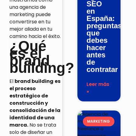
SEO
una agencia de
en
marketing puede
España:
convertirse en tu
preguntas
mejor aliada en tu
que
camino hacia el éxito.
debes
¿Qué
hacer
es el
antes
brand
de
building?
contratar
El
brand building
es
Leer más
el proceso
»
estratégico de
construcción y
consolidación de la
identidad de una
MARKETING
marca.
No se trata
solo de diseñar un