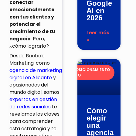
conectar
Google
emocionalmente
AI en
con tus clientes y
2026
potenciar el
crecimiento de tu
Leer más
negocio
. Pero,
»
¿cómo lograrlo?
Desde Baobab
Marketing, como
agencia de marketing
POSICIONAMIENTO
SEO
digital en Alicante
y
apasionados del
mundo digital, somos
expertos en gestión
de redes sociales
te
Cómo
revelamos las claves
elegir
para comprender
una
esta estrategia y te
agencia
mostramos cómo