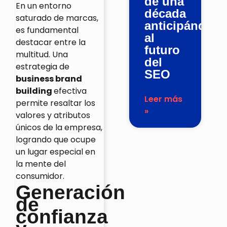
de una
En un entorno
década
saturado de marcas,
anticipándose
es fundamental
al
destacar entre la
futuro
multitud. Una
del
estrategia de
SEO
business brand
building
efectiva
Leer más
permite resaltar los
»
valores y atributos
únicos de la empresa,
logrando que ocupe
un lugar especial en
la mente del
consumidor.
Generación
de
confianza