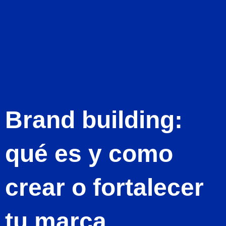
Ir
al
Contacto
contenido
Brand building:
qué es y como
crear o fortalecer
tu marca