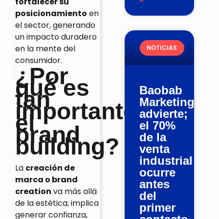
fortalecer su
posicionamiento
en
el sector, generando
un impacto duradero
en la mente del
NOTICIAS
consumidor.
¿Por
qué es
Baobab
tan
Marketing
importante
advierte;
el
el 70%
brand
de la
building?
venta
industrial
La
creación de
ocurre
marca o brand
antes
creation
va más allá
del
de la estética; implica
primer
generar confianza,