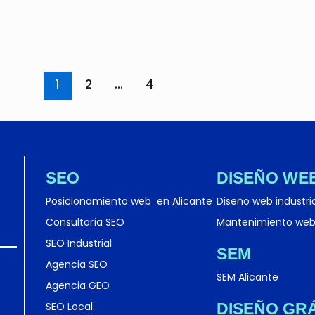
1
2
…
4
SEO
DISEÑO WE
Posicionamiento web en Alicante
Diseño web industri
Consultoría SEO
Mantenimiento we
SEO Industrial
SEM
Agencia SEO
SEM Alicante
Agencia GEO
SEO Local
DISEÑO GR