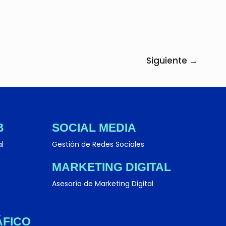
Siguiente
→
B
SOCIAL MEDIA
al
Gestión de Redes Sociales
b
MARKETING DIGITAL
Asesoría de Marketing Digital
¡Te respondemos lo antes posible! :)
ÁFICO