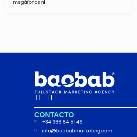
megáfonos ni
I
L
n
i
s
n
CONTACTO
t
k
+34 966 84 51 46
a
e
info@baobabmarketing.com
g
d