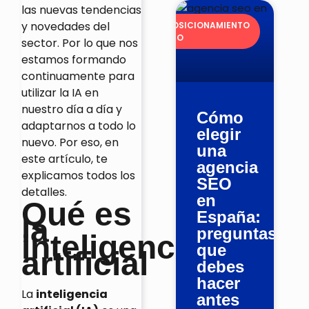
las nuevas tendencias
y novedades del
POSICIONAMIENTO
SEO
sector. Por lo que nos
estamos formando
continuamente para
utilizar la IA en
nuestro día a día y
Cómo
adaptarnos a todo lo
elegir
nuevo. Por eso, en
una
este artículo, te
agencia
explicamos todos los
SEO
detalles.
en
Qué es
España:
la
preguntas
inteligencia
que
artificial
debes
hacer
La
inteligencia
antes