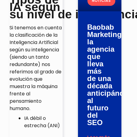
NOTICIAS
IA según
su nivel de inteligenci
Baobab
Si tenemos en cuenta
Marketing,
la clasificación de la
la
Inteligencia Artificial
agencia
según su inteligencia
que
(siendo un tanto
lleva
redundante) nos
más
referimos al grado de
de una
evolución que
década
muestra la máquina
anticipándose
frente al
al
pensamiento
futuro
humano.
del
IA débil o
SEO
estrecha (ANI)