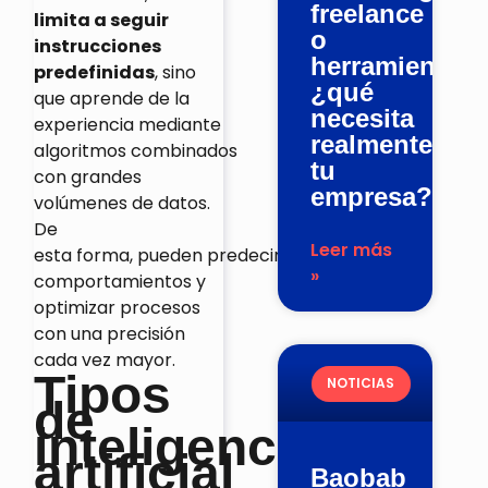
freelance
limita a seguir
o
instrucciones
herramienta:
predefinidas
, sino
¿qué
que aprende de la
necesita
experiencia mediante
realmente
algoritmos combinados
tu
con grandes
empresa?
volúmenes de datos.
De
Leer más
esta forma, pueden predecir
»
comportamientos y
optimizar procesos
con una precisión
cada vez mayor.
Tipos
NOTICIAS
de
inteligencia
artificial
Baobab