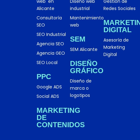
web en
Diseño web
Gestión de
Alicante
industrial
Redes Sociales
Consultoría
Mantenimiento
MARKETI
SEO
web
DIGITAL
SEO Industrial
SEM
Asesoría de
Agencia SEO
Marketing
SEM Alicante
Agencia GEO
Digital
SEO Local
DISEÑO
GRÁFICO
PPC
Diseño de
Google ADS
marca o
logotipos
Social ADS
MARKETING
DE
CONTENIDOS