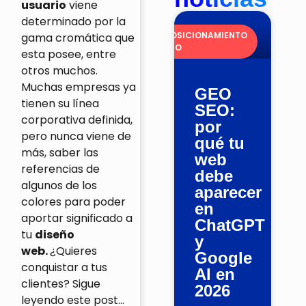
usuario
viene
determinado por la
POSICIONAMIENTO
gama cromática que
SEO
esta posee, entre
otros muchos.
Muchas empresas ya
GEO
tienen su línea
SEO:
corporativa definida,
por
pero nunca viene de
qué tu
más, saber las
web
referencias de
debe
algunos de los
aparecer
colores para poder
en
aportar significado a
ChatGPT
tu
diseño
y
web.
¿Quieres
Google
conquistar a tus
AI en
clientes? Sigue
2026
leyendo este post…