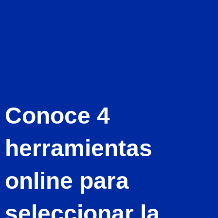
Ir
al
Contacto
contenido
Conoce 4
herramientas
online para
seleccionar la