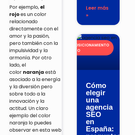
Por ejemplo,
el
Leer más
rojo
es un color
»
relacionado
directamente con el
amor y la pasión,
pero también con la
POSICIONAMIENTO
impulsividad y la
SEO
armonía. Por otro
lado, el
color
naranja
está
asociado a la energía
Cómo
y la diversión pero
elegir
sobre todo a la
una
innovación y la
agencia
actitud. Un claro
SEO
ejemplo del color
en
naranja lo puedes
España:
observar en
esta web