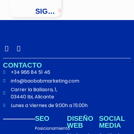
SIGUIENTE
I
L
n
i
s
n
CONTACTO
t
k
+34 966 84 51 46
a
e
info@baobabmarketing.com
g
d
Carrer la Ballaora, 1,
r
i
03440 Ibi, Alicante
a
n
m
Lunes a Viernes de 9:00h a 15:00h
SEO
DISEÑO
SOCIAL
WEB
MEDIA
Posicionamiento