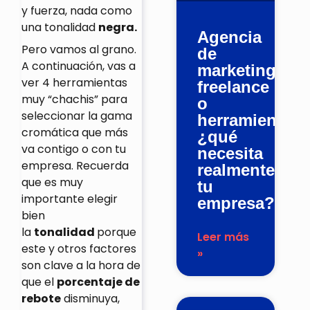
y fuerza, nada como
una tonalidad
negra.
Agencia
Pero vamos al grano.
de
A continuación, vas a
marketing,
ver 4 herramientas
freelance
muy “chachis” para
o
seleccionar la gama
herramienta:
cromática que más
¿qué
va contigo o con tu
necesita
empresa. Recuerda
realmente
que es muy
tu
importante elegir
empresa?
bien
la
tonalidad
porque
Leer más
este y otros factores
»
son clave a la hora de
que el
porcentaje de
rebote
disminuya,