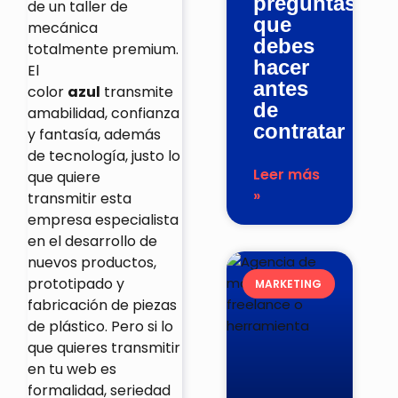
preguntas
de un taller de
que
mecánica
debes
totalmente premium
.
hacer
El
antes
color
azul
transmite
de
amabilidad, confianza
contratar
y fantasía, además
de tecnología, justo lo
Leer más
que quiere
»
transmitir
esta
empresa especialista
en el desarrollo de
nuevos productos,
prototipado y
MARKETING
fabricación de piezas
de plástico
. Pero si lo
que quieres transmitir
en tu web es
formalidad, seriedad