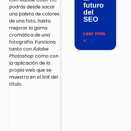
futuro
podrás desde sacar
del
una paleta de colores
SEO
de una foto, hasta
mejorar la gama
Leer más
cromática de una
»
fotografía. Funciona
tanto con
Adobe
Photoshop
como con
la aplicación de la
propia web que se
muestra en el
link
del
título.