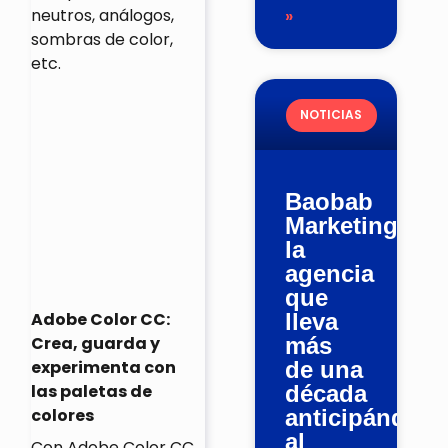
neutros, análogos,
»
sombras de color,
etc.
NOTICIAS
Baobab
Marketing,
la
agencia
que
Adobe Color CC:
lleva
Crea, guarda y
más
experimenta con
de una
las paletas de
década
colores
anticipándose
al
Con Adobe Color CC