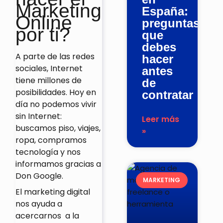
Marketing
España:
Online
preguntas
por ti?
que
debes
A parte de las redes
hacer
sociales, Internet
antes
tiene millones de
de
posibilidades. Hoy en
contratar
día no podemos vivir
sin Internet:
Leer más
buscamos piso, viajes,
»
ropa, compramos
tecnología y nos
informamos gracias a
Don Google.
MARKETING
El marketing digital
nos ayuda a
acercarnos a la