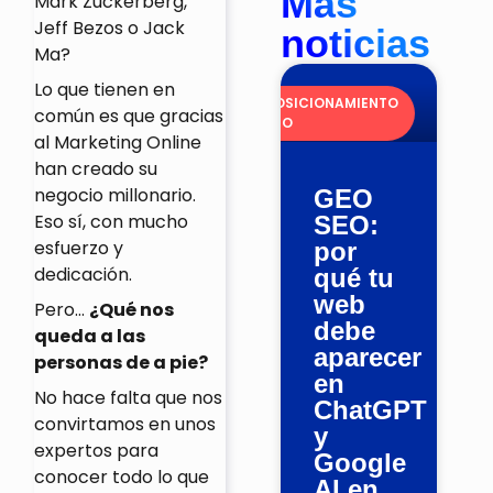
Más
Mark Zuckerberg,
Jeff Bezos o Jack
noticias
Ma?
Lo que tienen en
POSICIONAMIENTO
común es que gracias
SEO
al Marketing Online
han creado su
negocio millonario.
GEO
Eso sí, con mucho
SEO:
esfuerzo y
por
dedicación.
qué tu
web
Pero…
¿Qué nos
debe
queda a las
aparecer
personas de a pie?
en
No hace falta que nos
ChatGPT
convirtamos en unos
y
expertos para
Google
conocer todo lo que
AI en