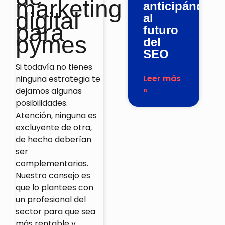
marketing
anticipándose
digital
al
para
futuro
pymes
del
SEO
Si todavía no tienes
Leer más
ninguna estrategia te
»
dejamos algunas
posibilidades.
Atención, ninguna es
excluyente de otra,
de hecho deberían
ser
complementarias.
Nuestro consejo es
que lo plantees con
un profesional del
sector para que sea
más rentable y