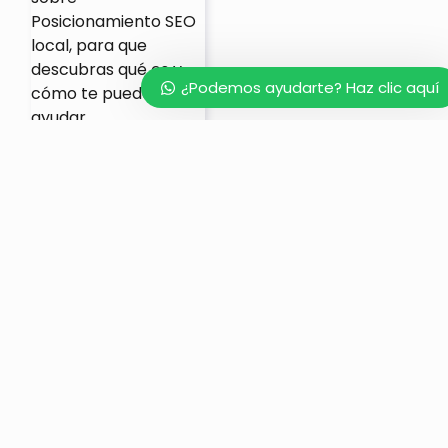
Posicionamiento SEO
local
, para que
descubras qué es y
¿Podemos ayudarte? Haz clic aquí
cómo te puede
ayudar.
Redes sociales
:
Facebook, Twitter,
Instagram,
WhatsApp, tenerlas
todas no te hace
mejor si no las utilizas
sabiamente. Una
estrategia en redes
sociales te puede
ayudar mucho a
ganar nuevos clientes
y a fidelizarlos.
Email Marketing.