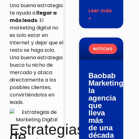
Una buena estrategia
Leer más
te ayuda a
llegar a
»
más leads
. El
marketing digital no
es solo estar en
Internet y dejar que el
NOTICIAS
resto se haga solo.
Una buena estrategia
busca tu nicho de
mercado y ataca
Baobab
directamente a los
Marketing,
posibles clientes,
la
convirtiéndolos en
agencia
leads.
que
lleva
más
Estrategias
de una
de
década