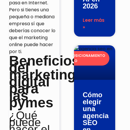
pasa en Internet.
2026
Pero si tienes una
pequeña o mediana
Leer más
empresa sí que
»
deberías conocer lo
que el marketing
online puede hacer
por ti.
Beneficios
POSICIONAMIENTO
SEO
del
marketing
digital
para
las
Cómo
pymes
elegir
una
¿Qué
agencia
puede
SEO
hacer el
en